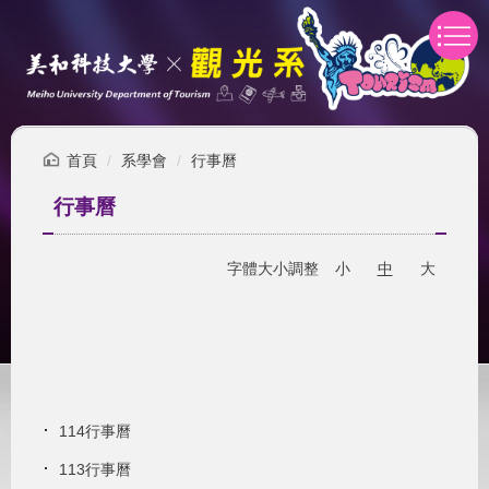
跳
到
主
要
內
容
區
首頁
系學會
行事曆
行事曆
字體大小調整
小
中
大
114行事曆
113行事曆