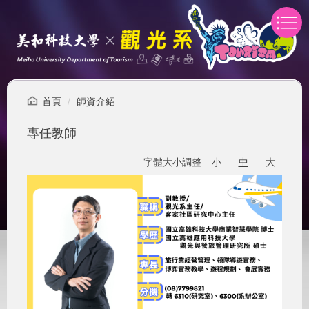
跳
到
主
要
內
容
區
首頁
師資介紹
專任教師
字體大小調整
小
中
大